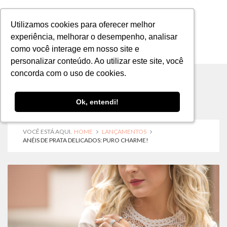
Utilizamos cookies para oferecer melhor
Utilizamos cookies para oferecer melhor
experiência, melhorar o desempenho, analisar
experiência, melhorar o desempenho, analisar
como você interage em nosso site e
como você interage em nosso site e
MENU
personalizar conteúdo. Ao utilizar este site, você
personalizar conteúdo. Ao utilizar este site, você
concorda com o uso de cookies.
concorda com o uso de cookies.
Ok, entendi!
Ok, entendi!
VOCÊ ESTÁ AQUI.
HOME
LANÇAMENTOS
ANÉIS DE PRATA DELICADOS: PURO CHARME!