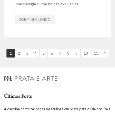
uma energia e uma beleza exclusivas.
CONTINUE LENDO
1
2
3
4
5
6
7
8
9
10
11
Últimos Posts
A escolha perfeita: peças masculinas em prata para o Dia dos Pais