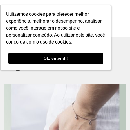
Utilizamos cookies para oferecer melhor
Utilizamos cookies para oferecer melhor
experiência, melhorar o desempenho, analisar
experiência, melhorar o desempenho, analisar
como você interage em nosso site e
como você interage em nosso site e
MENU
personalizar conteúdo. Ao utilizar este site, você
personalizar conteúdo. Ao utilizar este site, você
concorda com o uso de cookies.
concorda com o uso de cookies.
Ok, entendi!
Ok, entendi!
Tag archive: anéis