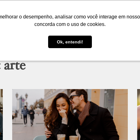
LOJA
FIQUE POR DENTRO
PRESENTES
melhorar o desempenho, analisar como você interage em nosso sit
melhorar o desempenho, analisar como você interage em nosso sit
concorda com o uso de cookies.
concorda com o uso de cookies.
Ok, entendi!
Ok, entendi!
 arte