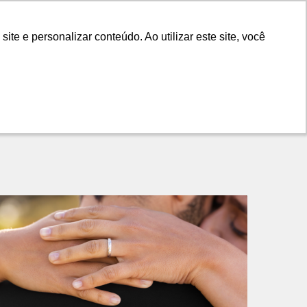
LANÇAMENTOS
DICAS
CONTATO
e e personalizar conteúdo. Ao utilizar este site, você
e e personalizar conteúdo. Ao utilizar este site, você