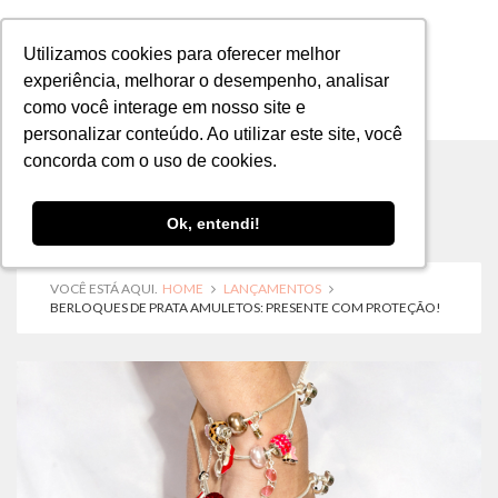
Utilizamos cookies para oferecer melhor
Utilizamos cookies para oferecer melhor
experiência, melhorar o desempenho, analisar
experiência, melhorar o desempenho, analisar
como você interage em nosso site e
como você interage em nosso site e
MENU
personalizar conteúdo. Ao utilizar este site, você
personalizar conteúdo. Ao utilizar este site, você
concorda com o uso de cookies.
concorda com o uso de cookies.
Ok, entendi!
Ok, entendi!
VOCÊ ESTÁ AQUI.
HOME
LANÇAMENTOS
BERLOQUES DE PRATA AMULETOS: PRESENTE COM PROTEÇÃO!