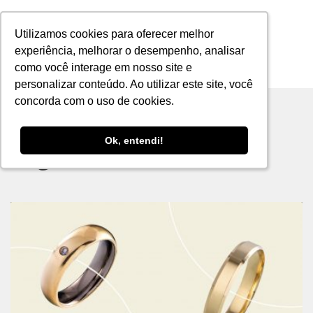
Utilizamos cookies para oferecer melhor
Utilizamos cookies para oferecer melhor
experiência, melhorar o desempenho, analisar
experiência, melhorar o desempenho, analisar
como você interage em nosso site e
como você interage em nosso site e
MENU
personalizar conteúdo. Ao utilizar este site, você
personalizar conteúdo. Ao utilizar este site, você
concorda com o uso de cookies.
concorda com o uso de cookies.
Ok, entendi!
Ok, entendi!
Tag archive: casamento