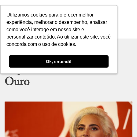
Utilizamos cookies para oferecer melhor
Utilizamos cookies para oferecer melhor
experiência, melhorar o desempenho, analisar
experiência, melhorar o desempenho, analisar
como você interage em nosso site e
como você interage em nosso site e
MENU
personalizar conteúdo. Ao utilizar este site, você
personalizar conteúdo. Ao utilizar este site, você
concorda com o uso de cookies.
concorda com o uso de cookies.
Ok, entendi!
Ok, entendi!
Tag archive: Globo de
Ouro