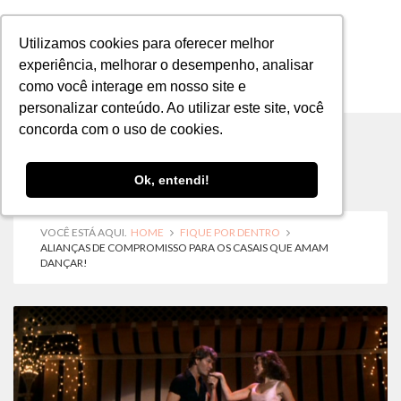
Utilizamos cookies para oferecer melhor
Utilizamos cookies para oferecer melhor
experiência, melhorar o desempenho, analisar
experiência, melhorar o desempenho, analisar
como você interage em nosso site e
como você interage em nosso site e
MENU
personalizar conteúdo. Ao utilizar este site, você
personalizar conteúdo. Ao utilizar este site, você
concorda com o uso de cookies.
concorda com o uso de cookies.
Ok, entendi!
Ok, entendi!
VOCÊ ESTÁ AQUI.
HOME
FIQUE POR DENTRO
ALIANÇAS DE COMPROMISSO PARA OS CASAIS QUE AMAM
DANÇAR!