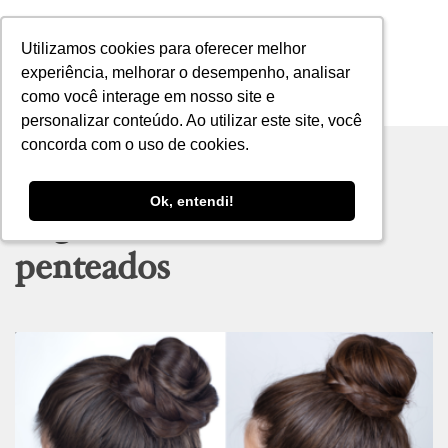
Utilizamos cookies para oferecer melhor
Utilizamos cookies para oferecer melhor
experiência, melhorar o desempenho, analisar
experiência, melhorar o desempenho, analisar
como você interage em nosso site e
como você interage em nosso site e
MENU
personalizar conteúdo. Ao utilizar este site, você
personalizar conteúdo. Ao utilizar este site, você
concorda com o uso de cookies.
concorda com o uso de cookies.
Ok, entendi!
Ok, entendi!
Tag archive: dicas de
penteados