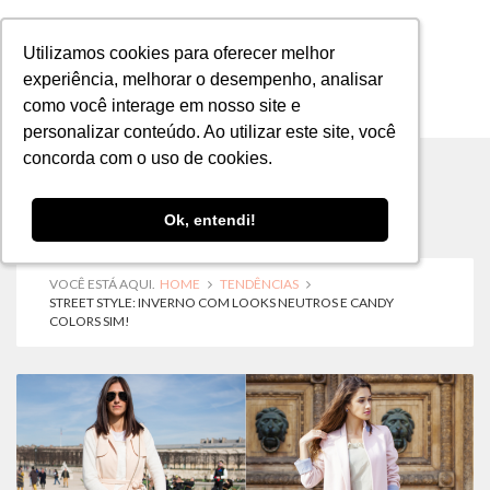
Utilizamos cookies para oferecer melhor
Utilizamos cookies para oferecer melhor
experiência, melhorar o desempenho, analisar
experiência, melhorar o desempenho, analisar
como você interage em nosso site e
como você interage em nosso site e
MENU
personalizar conteúdo. Ao utilizar este site, você
personalizar conteúdo. Ao utilizar este site, você
concorda com o uso de cookies.
concorda com o uso de cookies.
Ok, entendi!
Ok, entendi!
VOCÊ ESTÁ AQUI.
HOME
TENDÊNCIAS
STREET STYLE: INVERNO COM LOOKS NEUTROS E CANDY
COLORS SIM!