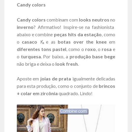
Candy colors
Candy colors
combinam com
looks neutros
no
inverno
? Afirmativo! Inspire-se na fashionista
abaixo e combine
peças hits da estação
, como
o
casaco ⅞
e as
botas over the knee
em
diferentes tons pastel
, como o
roxo
, o
rosa
e
o
turquesa
. Por baixo, a
produção base bege
não briga e deixa o
look fresh
.
Aposte em
joias de prata
igualmente delicadas
para esta produção, como o conjunto de
brincos
+ colar em zircônia
quadrado. Lindo!