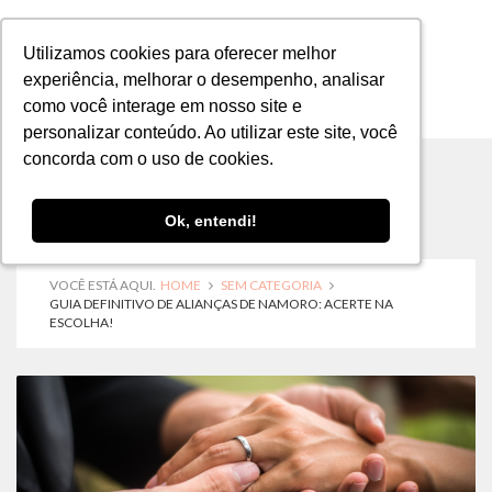
Utilizamos cookies para oferecer melhor
Utilizamos cookies para oferecer melhor
experiência, melhorar o desempenho, analisar
experiência, melhorar o desempenho, analisar
como você interage em nosso site e
como você interage em nosso site e
MENU
personalizar conteúdo. Ao utilizar este site, você
personalizar conteúdo. Ao utilizar este site, você
concorda com o uso de cookies.
concorda com o uso de cookies.
Ok, entendi!
Ok, entendi!
VOCÊ ESTÁ AQUI.
HOME
SEM CATEGORIA
GUIA DEFINITIVO DE ALIANÇAS DE NAMORO: ACERTE NA
ESCOLHA!