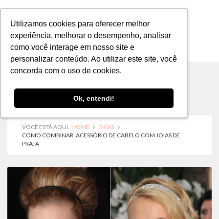
Utilizamos cookies para oferecer melhor
Utilizamos cookies para oferecer melhor
experiência, melhorar o desempenho, analisar
experiência, melhorar o desempenho, analisar
como você interage em nosso site e
como você interage em nosso site e
MENU
personalizar conteúdo. Ao utilizar este site, você
personalizar conteúdo. Ao utilizar este site, você
concorda com o uso de cookies.
concorda com o uso de cookies.
Ok, entendi!
Ok, entendi!
VOCÊ ESTÁ AQUI.
HOME
DICAS
COMO COMBINAR: ACESSÓRIO DE CABELO COM JOIAS DE
PRATA