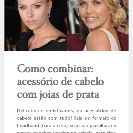
Como combinar:
acessório de cabelo
com joias de prata
Delicados e sofisticados, os acessórios de
cabelo estão com tudo!
Seja em formato de
headband
(tiara ou fita), seja com
presilhas
ou
mesmo
broches usados no cabelo
,
este tipo