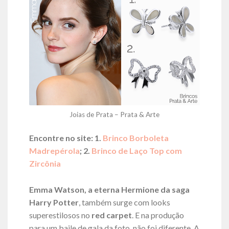
Joias de Prata – Prata & Arte
Encontre no site: 1.
Brinco Borboleta
Madrepérola
; 2.
Brinco de Laço Top com
Zircônia
Emma Watson, a eterna Hermione da saga
Harry Potter
, também surge com looks
superestilosos no
red carpet
. E na produção
para um baile de gala da foto, não foi diferente. A