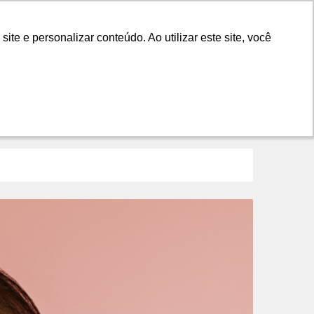
LANÇAMENTOS
DICAS
CONTATO
e e personalizar conteúdo. Ao utilizar este site, você
e e personalizar conteúdo. Ao utilizar este site, você