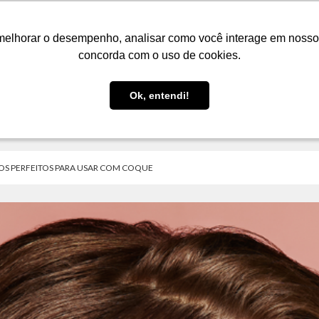
LOJA
FIQUE POR DENTRO
PRESENTES
melhorar o desempenho, analisar como você interage em nosso sit
melhorar o desempenho, analisar como você interage em nosso sit
concorda com o uso de cookies.
concorda com o uso de cookies.
Ok, entendi!
Ok, entendi!
COS PERFEITOS PARA USAR COM COQUE