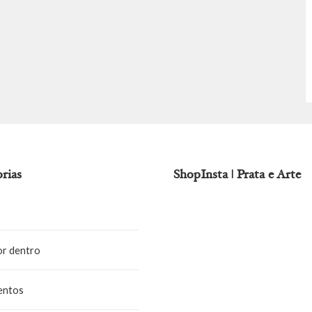
rias
ShopInsta | Prata e Arte
or dentro
entos