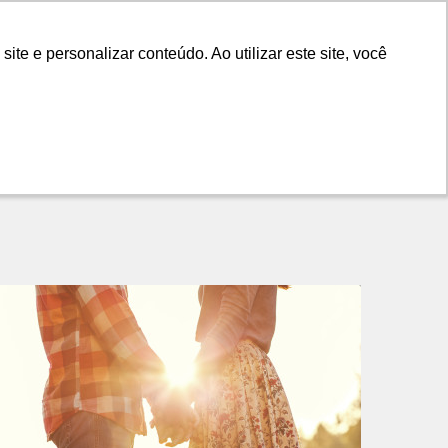
LANÇAMENTOS
DICAS
CONTATO
e e personalizar conteúdo. Ao utilizar este site, você
e e personalizar conteúdo. Ao utilizar este site, você