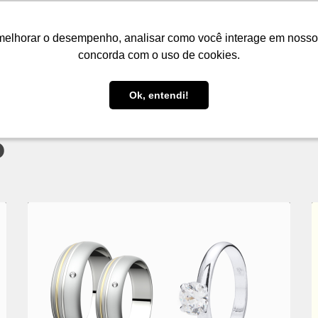
LOJA
FIQUE POR DENTRO
PRESENTES
melhorar o desempenho, analisar como você interage em nosso sit
melhorar o desempenho, analisar como você interage em nosso sit
concorda com o uso de cookies.
concorda com o uso de cookies.
Ok, entendi!
Ok, entendi!
o