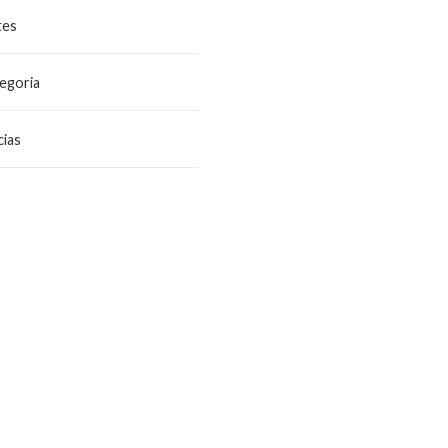
tes
egoria
ias