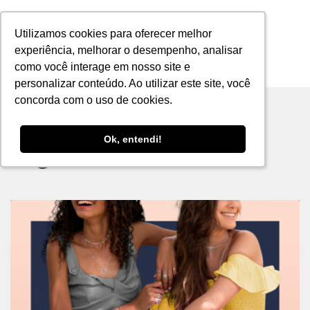
Utilizamos cookies para oferecer melhor
Utilizamos cookies para oferecer melhor
experiência, melhorar o desempenho, analisar
experiência, melhorar o desempenho, analisar
como você interage em nosso site e
como você interage em nosso site e
MENU
personalizar conteúdo. Ao utilizar este site, você
personalizar conteúdo. Ao utilizar este site, você
concorda com o uso de cookies.
concorda com o uso de cookies.
Ok, entendi!
Ok, entendi!
Tag archive: azul