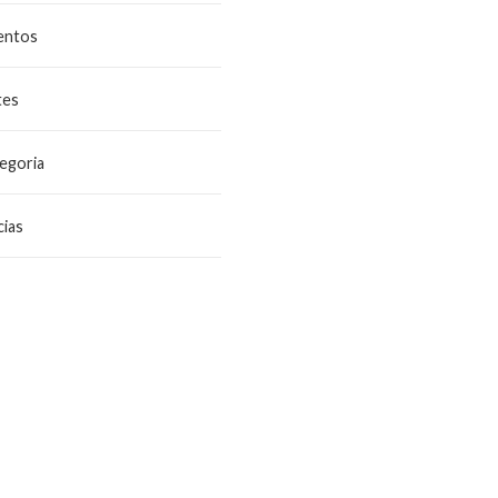
entos
tes
egoria
ias