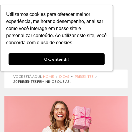
Utilizamos cookies para oferecer melhor
Utilizamos cookies para oferecer melhor
experiência, melhorar o desempenho, analisar
experiência, melhorar o desempenho, analisar
como você interage em nosso site e
como você interage em nosso site e
MENU
personalizar conteúdo. Ao utilizar este site, você
personalizar conteúdo. Ao utilizar este site, você
concorda com o uso de cookies.
concorda com o uso de cookies.
Ok, entendi!
Ok, entendi!
VOCÊ ESTÁ AQUI.
HOME
DICAS
•
PRESENTES
20 PRESENTES FEMININOS QUE AS ...