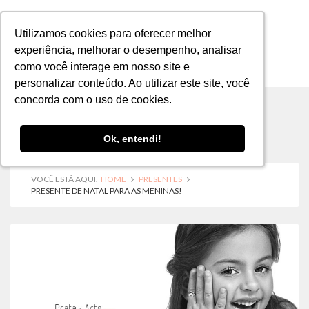
Utilizamos cookies para oferecer melhor
Utilizamos cookies para oferecer melhor
experiência, melhorar o desempenho, analisar
experiência, melhorar o desempenho, analisar
como você interage em nosso site e
como você interage em nosso site e
MENU
personalizar conteúdo. Ao utilizar este site, você
personalizar conteúdo. Ao utilizar este site, você
concorda com o uso de cookies.
concorda com o uso de cookies.
Ok, entendi!
Ok, entendi!
VOCÊ ESTÁ AQUI.
HOME
PRESENTES
PRESENTE DE NATAL PARA AS MENINAS!