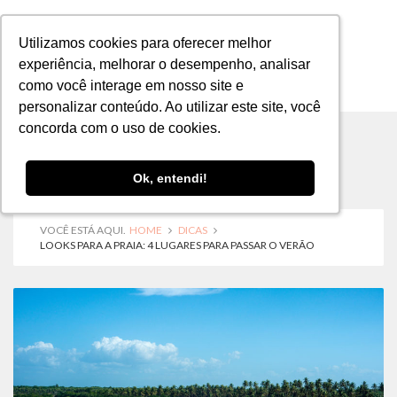
Utilizamos cookies para oferecer melhor
Utilizamos cookies para oferecer melhor
experiência, melhorar o desempenho, analisar
experiência, melhorar o desempenho, analisar
como você interage em nosso site e
como você interage em nosso site e
MENU
personalizar conteúdo. Ao utilizar este site, você
personalizar conteúdo. Ao utilizar este site, você
concorda com o uso de cookies.
concorda com o uso de cookies.
Ok, entendi!
Ok, entendi!
VOCÊ ESTÁ AQUI.
HOME
DICAS
LOOKS PARA A PRAIA: 4 LUGARES PARA PASSAR O VERÃO