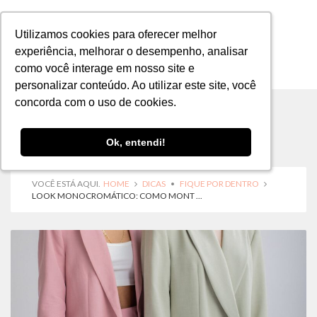
Utilizamos cookies para oferecer melhor
Utilizamos cookies para oferecer melhor
experiência, melhorar o desempenho, analisar
experiência, melhorar o desempenho, analisar
como você interage em nosso site e
como você interage em nosso site e
MENU
personalizar conteúdo. Ao utilizar este site, você
personalizar conteúdo. Ao utilizar este site, você
concorda com o uso de cookies.
concorda com o uso de cookies.
Ok, entendi!
Ok, entendi!
VOCÊ ESTÁ AQUI.
HOME
DICAS
•
FIQUE POR DENTRO
LOOK MONOCROMÁTICO: COMO MONT ...