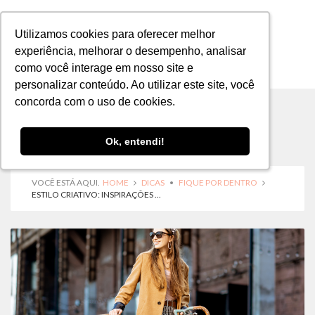
Utilizamos cookies para oferecer melhor
Utilizamos cookies para oferecer melhor
experiência, melhorar o desempenho, analisar
experiência, melhorar o desempenho, analisar
como você interage em nosso site e
como você interage em nosso site e
MENU
personalizar conteúdo. Ao utilizar este site, você
personalizar conteúdo. Ao utilizar este site, você
concorda com o uso de cookies.
concorda com o uso de cookies.
Ok, entendi!
Ok, entendi!
VOCÊ ESTÁ AQUI.
HOME
DICAS
•
FIQUE POR DENTRO
ESTILO CRIATIVO: INSPIRAÇÕES ...