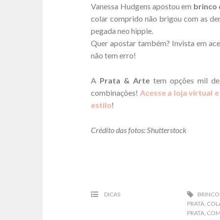
Vanessa Hudgens apostou em
brinco 
colar comprido não brigou com as dem
pegada neo hippie.
Quer apostar também? Invista em ac
não tem erro!
A
Prata & Arte
tem opções mil d
combinações!
Acesse a loja virtual
estilo
!
Crédito das fotos: Shutterstock
DICAS
BRINCO
PRATA
,
COL
PRATA
,
COM