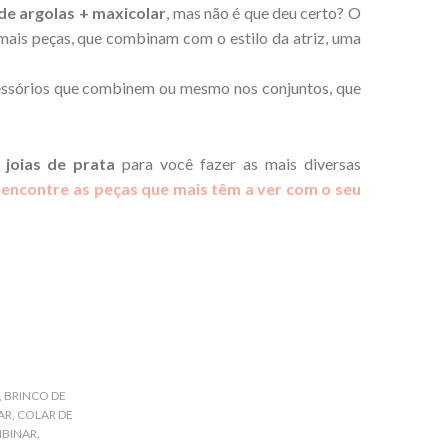
de argolas + maxicolar
, mas não é que deu certo? O
ais peças, que combinam com o estilo da atriz, uma
essórios que combinem ou mesmo nos conjuntos, que
e
joias de prata
para você fazer as mais diversas
 e encontre as peças que mais têm a ver com o seu
,
BRINCO DE
AR
,
COLAR DE
BINAR
,