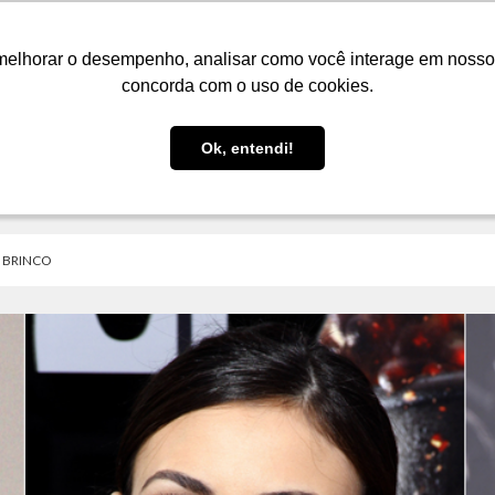
LOJA
FIQUE POR DENTRO
PRESENTES
melhorar o desempenho, analisar como você interage em nosso sit
melhorar o desempenho, analisar como você interage em nosso sit
concorda com o uso de cookies.
concorda com o uso de cookies.
Ok, entendi!
Ok, entendi!
 BRINCO