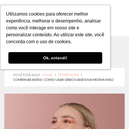
Utilizamos cookies para oferecer melhor
Utilizamos cookies para oferecer melhor
experiência, melhorar o desempenho, analisar
experiência, melhorar o desempenho, analisar
como você interage em nosso site e
como você interage em nosso site e
MENU
personalizar conteúdo. Ao utilizar este site, você
personalizar conteúdo. Ao utilizar este site, você
concorda com o uso de cookies.
concorda com o uso de cookies.
Ok, entendi!
Ok, entendi!
VOCÊ ESTÁ AQUI.
HOME
TENDÊNCIAS
COMBINAR ANÉIS! COMO USAR VÁRIOS ANÉIS NA MESMA MÃO