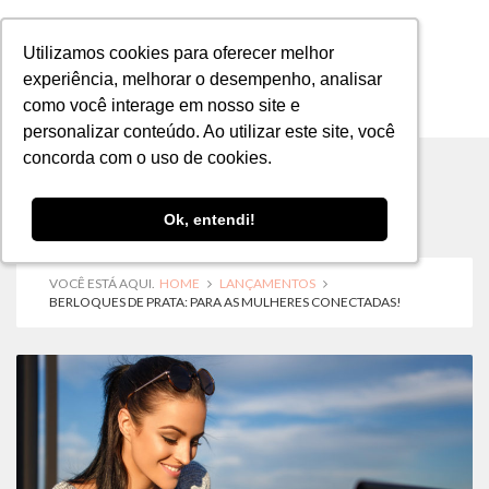
Utilizamos cookies para oferecer melhor
Utilizamos cookies para oferecer melhor
experiência, melhorar o desempenho, analisar
experiência, melhorar o desempenho, analisar
como você interage em nosso site e
como você interage em nosso site e
MENU
personalizar conteúdo. Ao utilizar este site, você
personalizar conteúdo. Ao utilizar este site, você
concorda com o uso de cookies.
concorda com o uso de cookies.
Ok, entendi!
Ok, entendi!
VOCÊ ESTÁ AQUI.
HOME
LANÇAMENTOS
BERLOQUES DE PRATA: PARA AS MULHERES CONECTADAS!