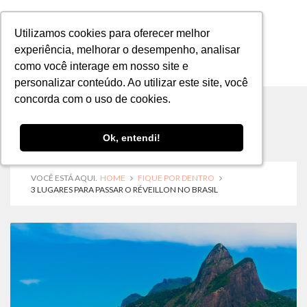
Utilizamos cookies para oferecer melhor
Utilizamos cookies para oferecer melhor
experiência, melhorar o desempenho, analisar
experiência, melhorar o desempenho, analisar
como você interage em nosso site e
como você interage em nosso site e
MENU
personalizar conteúdo. Ao utilizar este site, você
personalizar conteúdo. Ao utilizar este site, você
concorda com o uso de cookies.
concorda com o uso de cookies.
Ok, entendi!
Ok, entendi!
VOCÊ ESTÁ AQUI.
HOME
FIQUE POR DENTRO
3 LUGARES PARA PASSAR O RÉVEILLON NO BRASIL