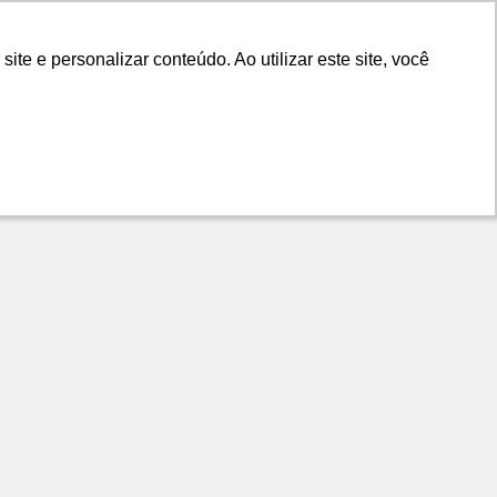
LANÇAMENTOS
DICAS
CONTATO
e e personalizar conteúdo. Ao utilizar este site, você
e e personalizar conteúdo. Ao utilizar este site, você