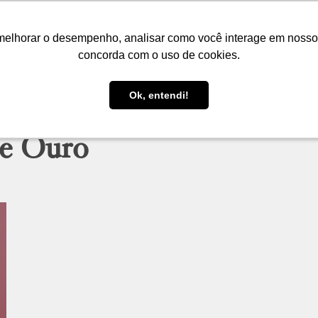
LOJA
FIQUE POR DENTRO
PRESENTES
melhorar o desempenho, analisar como você interage em nosso sit
melhorar o desempenho, analisar como você interage em nosso sit
concorda com o uso de cookies.
concorda com o uso de cookies.
Ok, entendi!
Ok, entendi!
de Ouro