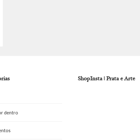
rias
ShopInsta | Prata e Arte
or dentro
entos