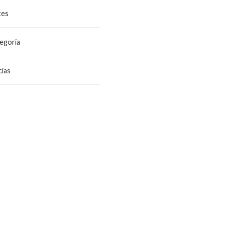
tes
egoria
ias