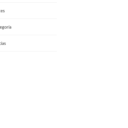
tes
egoria
ias