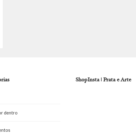
rias
ShopInsta | Prata e Arte
or dentro
entos