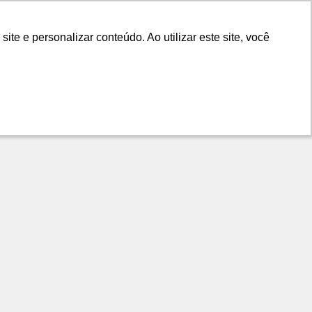
LANÇAMENTOS
DICAS
CONTATO
e e personalizar conteúdo. Ao utilizar este site, você
e e personalizar conteúdo. Ao utilizar este site, você