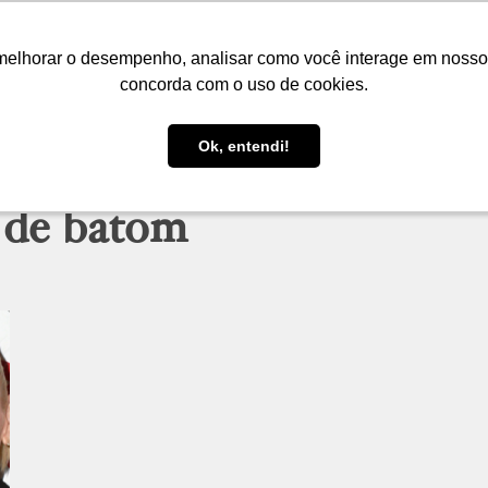
LOJA
FIQUE POR DENTRO
PRESENTES
melhorar o desempenho, analisar como você interage em nosso sit
melhorar o desempenho, analisar como você interage em nosso sit
concorda com o uso de cookies.
concorda com o uso de cookies.
Ok, entendi!
Ok, entendi!
a de batom