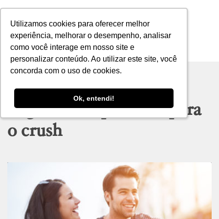
Utilizamos cookies para oferecer melhor
Utilizamos cookies para oferecer melhor
experiência, melhorar o desempenho, analisar
experiência, melhorar o desempenho, analisar
como você interage em nosso site e
como você interage em nosso site e
MENU
personalizar conteúdo. Ao utilizar este site, você
personalizar conteúdo. Ao utilizar este site, você
concorda com o uso de cookies.
concorda com o uso de cookies.
Ok, entendi!
Ok, entendi!
Tag archive: presente para
o crush