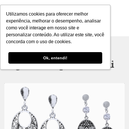
Utilizamos cookies para oferecer melhor
Utilizamos cookies para oferecer melhor
experiência, melhorar o desempenho, analisar
experiência, melhorar o desempenho, analisar
como você interage em nosso site e
como você interage em nosso site e
MENU
personalizar conteúdo. Ao utilizar este site, você
personalizar conteúdo. Ao utilizar este site, você
concorda com o uso de cookies.
concorda com o uso de cookies.
Ok, entendi!
Ok, entendi!
Tag archive: prata de bali