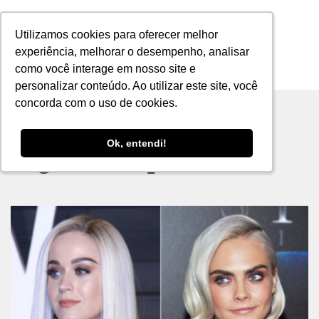
Utilizamos cookies para oferecer melhor
Utilizamos cookies para oferecer melhor
experiência, melhorar o desempenho, analisar
experiência, melhorar o desempenho, analisar
como você interage em nosso site e
como você interage em nosso site e
MENU
personalizar conteúdo. Ao utilizar este site, você
personalizar conteúdo. Ao utilizar este site, você
concorda com o uso de cookies.
concorda com o uso de cookies.
Ok, entendi!
Ok, entendi!
Tag archive: platinadas