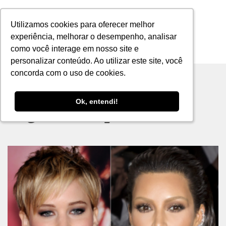
Utilizamos cookies para oferecer melhor
Utilizamos cookies para oferecer melhor
experiência, melhorar o desempenho, analisar
experiência, melhorar o desempenho, analisar
como você interage em nosso site e
como você interage em nosso site e
MENU
personalizar conteúdo. Ao utilizar este site, você
personalizar conteúdo. Ao utilizar este site, você
concorda com o uso de cookies.
concorda com o uso de cookies.
Ok, entendi!
Ok, entendi!
Tag archive: pixie