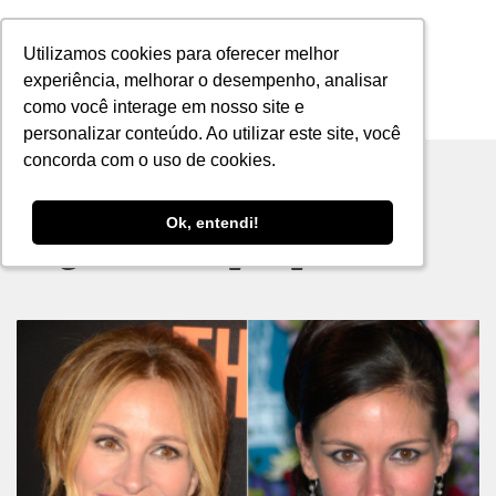
Utilizamos cookies para oferecer melhor
Utilizamos cookies para oferecer melhor
experiência, melhorar o desempenho, analisar
experiência, melhorar o desempenho, analisar
como você interage em nosso site e
como você interage em nosso site e
MENU
personalizar conteúdo. Ao utilizar este site, você
personalizar conteúdo. Ao utilizar este site, você
concorda com o uso de cookies.
concorda com o uso de cookies.
Ok, entendi!
Ok, entendi!
Tag archive: people