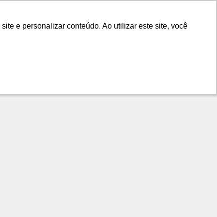
LANÇAMENTOS
DICAS
CONTATO
e e personalizar conteúdo. Ao utilizar este site, você
e e personalizar conteúdo. Ao utilizar este site, você