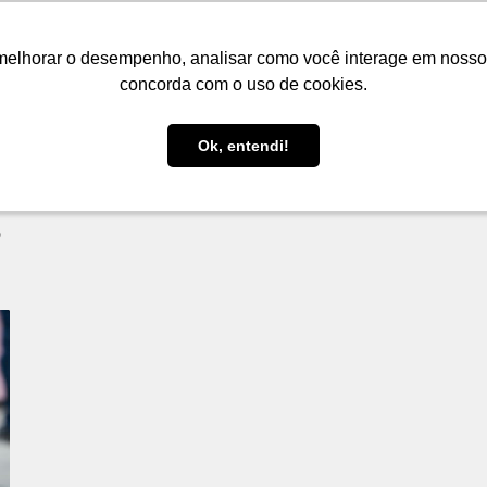
LOJA
FIQUE POR DENTRO
PRESENTES
melhorar o desempenho, analisar como você interage em nosso sit
melhorar o desempenho, analisar como você interage em nosso sit
concorda com o uso de cookies.
concorda com o uso de cookies.
Ok, entendi!
Ok, entendi!