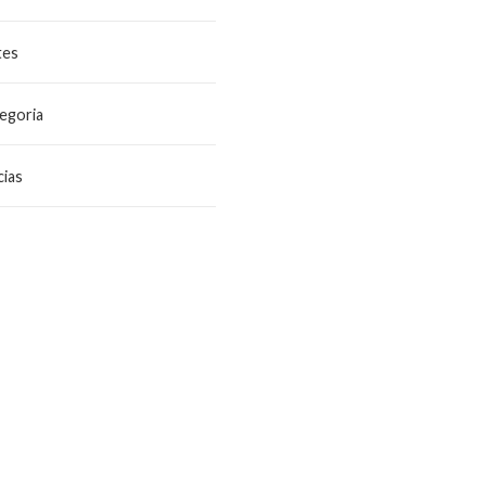
tes
egoria
ias