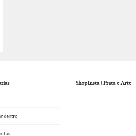
rias
ShopInsta | Prata e Arte
or dentro
entos