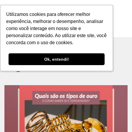
Utilizamos cookies para oferecer melhor
Utilizamos cookies para oferecer melhor
experiência, melhorar o desempenho, analisar
experiência, melhorar o desempenho, analisar
como você interage em nosso site e
como você interage em nosso site e
MENU
personalizar conteúdo. Ao utilizar este site, você
personalizar conteúdo. Ao utilizar este site, você
concorda com o uso de cookies.
concorda com o uso de cookies.
Ok, entendi!
Ok, entendi!
Tag archive: ouro 18k