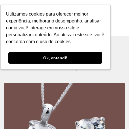
Utilizamos cookies para oferecer melhor
Utilizamos cookies para oferecer melhor
experiência, melhorar o desempenho, analisar
experiência, melhorar o desempenho, analisar
como você interage em nosso site e
como você interage em nosso site e
MENU
personalizar conteúdo. Ao utilizar este site, você
personalizar conteúdo. Ao utilizar este site, você
concorda com o uso de cookies.
concorda com o uso de cookies.
Ok, entendi!
Ok, entendi!
Tag archive: conjunto