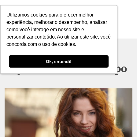
Utilizamos cookies para oferecer melhor
Utilizamos cookies para oferecer melhor
experiência, melhorar o desempenho, analisar
experiência, melhorar o desempenho, analisar
como você interage em nosso site e
como você interage em nosso site e
MENU
personalizar conteúdo. Ao utilizar este site, você
personalizar conteúdo. Ao utilizar este site, você
concorda com o uso de cookies.
concorda com o uso de cookies.
Ok, entendi!
Ok, entendi!
Tag archive: cabelo crespo