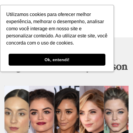
Utilizamos cookies para oferecer melhor
Utilizamos cookies para oferecer melhor
experiência, melhorar o desempenho, analisar
experiência, melhorar o desempenho, analisar
como você interage em nosso site e
como você interage em nosso site e
MENU
personalizar conteúdo. Ao utilizar este site, você
personalizar conteúdo. Ao utilizar este site, você
concorda com o uso de cookies.
concorda com o uso de cookies.
Ok, entendi!
Ok, entendi!
Tag archive: Ashley Benson