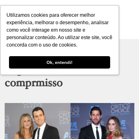
Utilizamos cookies para oferecer melhor
Utilizamos cookies para oferecer melhor
experiência, melhorar o desempenho, analisar
experiência, melhorar o desempenho, analisar
como você interage em nosso site e
como você interage em nosso site e
MENU
personalizar conteúdo. Ao utilizar este site, você
personalizar conteúdo. Ao utilizar este site, você
concorda com o uso de cookies.
concorda com o uso de cookies.
Ok, entendi!
Ok, entendi!
Tag archive: anel de
comprmisso