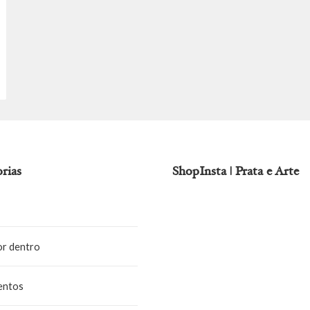
rias
ShopInsta | Prata e Arte
or dentro
entos