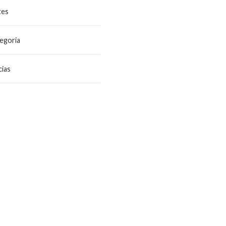
tes
egoria
ias