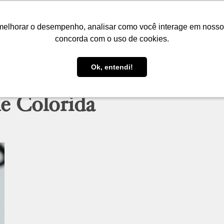
LOJA
FIQUE POR DENTRO
PRESENTES
melhorar o desempenho, analisar como você interage em nosso sit
melhorar o desempenho, analisar como você interage em nosso sit
concorda com o uso de cookies.
concorda com o uso de cookies.
Ok, entendi!
Ok, entendi!
e Colorida