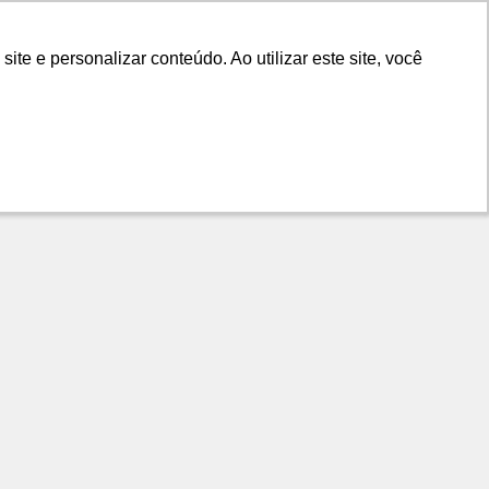
LANÇAMENTOS
DICAS
CONTATO
e e personalizar conteúdo. Ao utilizar este site, você
e e personalizar conteúdo. Ao utilizar este site, você