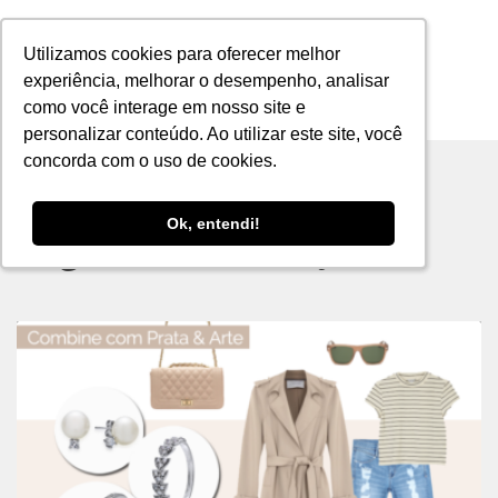
Utilizamos cookies para oferecer melhor
Utilizamos cookies para oferecer melhor
experiência, melhorar o desempenho, analisar
experiência, melhorar o desempenho, analisar
como você interage em nosso site e
como você interage em nosso site e
MENU
personalizar conteúdo. Ao utilizar este site, você
personalizar conteúdo. Ao utilizar este site, você
concorda com o uso de cookies.
concorda com o uso de cookies.
Ok, entendi!
Ok, entendi!
Tag archive: almoço