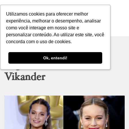
Utilizamos cookies para oferecer melhor
Utilizamos cookies para oferecer melhor
experiência, melhorar o desempenho, analisar
experiência, melhorar o desempenho, analisar
como você interage em nosso site e
como você interage em nosso site e
MENU
personalizar conteúdo. Ao utilizar este site, você
personalizar conteúdo. Ao utilizar este site, você
concorda com o uso de cookies.
concorda com o uso de cookies.
Ok, entendi!
Ok, entendi!
Tag archive: Alicia
Vikander