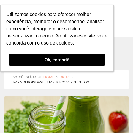
Utilizamos cookies para oferecer melhor
Utilizamos cookies para oferecer melhor
experiência, melhorar o desempenho, analisar
experiência, melhorar o desempenho, analisar
como você interage em nosso site e
como você interage em nosso site e
MENU
personalizar conteúdo. Ao utilizar este site, você
personalizar conteúdo. Ao utilizar este site, você
concorda com o uso de cookies.
concorda com o uso de cookies.
Ok, entendi!
Ok, entendi!
VOCÊ ESTÁ AQUI.
HOME
DICAS
PARA DEPOIS DAS FESTAS: SUCO VERDE DETOX!