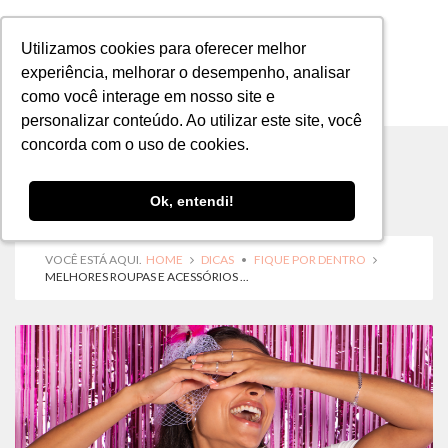
Utilizamos cookies para oferecer melhor
Utilizamos cookies para oferecer melhor
experiência, melhorar o desempenho, analisar
experiência, melhorar o desempenho, analisar
como você interage em nosso site e
como você interage em nosso site e
MENU
personalizar conteúdo. Ao utilizar este site, você
personalizar conteúdo. Ao utilizar este site, você
concorda com o uso de cookies.
concorda com o uso de cookies.
Ok, entendi!
Ok, entendi!
VOCÊ ESTÁ AQUI.
HOME
DICAS
•
FIQUE POR DENTRO
MELHORES ROUPAS E ACESSÓRIOS ...