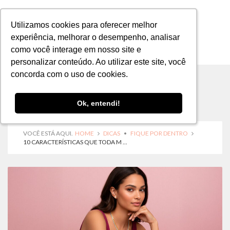
Utilizamos cookies para oferecer melhor
Utilizamos cookies para oferecer melhor
experiência, melhorar o desempenho, analisar
experiência, melhorar o desempenho, analisar
como você interage em nosso site e
como você interage em nosso site e
MENU
personalizar conteúdo. Ao utilizar este site, você
personalizar conteúdo. Ao utilizar este site, você
concorda com o uso de cookies.
concorda com o uso de cookies.
Ok, entendi!
Ok, entendi!
VOCÊ ESTÁ AQUI.
HOME
DICAS
•
FIQUE POR DENTRO
10 CARACTERÍSTICAS QUE TODA M ...