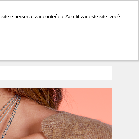
LANÇAMENTOS
DICAS
CONTATO
e e personalizar conteúdo. Ao utilizar este site, você
e e personalizar conteúdo. Ao utilizar este site, você