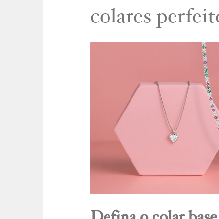
colares perfeit
Defina o colar base