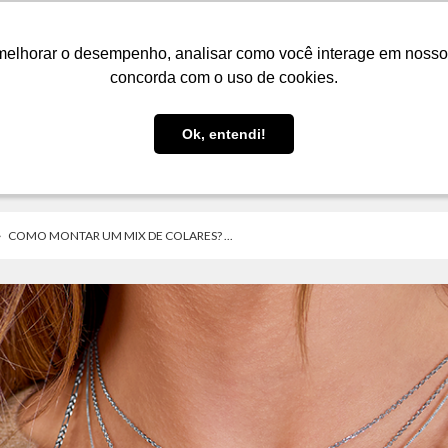
LOJA
FIQUE POR DENTRO
PRESENTES
melhorar o desempenho, analisar como você interage em nosso sit
melhorar o desempenho, analisar como você interage em nosso sit
concorda com o uso de cookies.
concorda com o uso de cookies.
Ok, entendi!
Ok, entendi!
COMO MONTAR UM MIX DE COLARES? ...