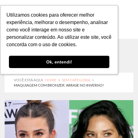
Utilizamos cookies para oferecer melhor
Utilizamos cookies para oferecer melhor
experiência, melhorar o desempenho, analisar
experiência, melhorar o desempenho, analisar
como você interage em nosso site e
como você interage em nosso site e
MENU
personalizar conteúdo. Ao utilizar este site, você
personalizar conteúdo. Ao utilizar este site, você
concorda com o uso de cookies.
concorda com o uso de cookies.
Ok, entendi!
Ok, entendi!
VOCÊ ESTÁ AQUI.
HOME
SEM CATEGORIA
MAQUIAGEM COM BRONZER: ARRASE NO INVERNO!