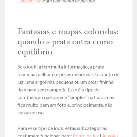
Coleção Sun
é um bom ponto de partida.
Fantasias e roupas coloridas:
quando a prata entra como
equilíbrio
Se o look já tem muita informação, a prata
funciona melhor em peças menores. Um ponto de
luz, uma argolinha pequena ou um colar fininho
iluminam sem competir. Esse é o tipo de
combinação que parece “simples” na hora, mas
fica muito bem em foto e, principalmente, não
cansa no uso.
Para esse tipo de look, estas subcategorias
costumam funcionar bem:
Ponto de luz
|
Argolas