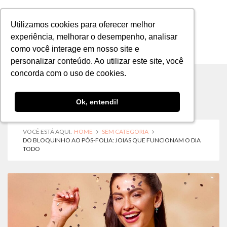
Utilizamos cookies para oferecer melhor
Utilizamos cookies para oferecer melhor
experiência, melhorar o desempenho, analisar
experiência, melhorar o desempenho, analisar
como você interage em nosso site e
como você interage em nosso site e
MENU
personalizar conteúdo. Ao utilizar este site, você
personalizar conteúdo. Ao utilizar este site, você
concorda com o uso de cookies.
concorda com o uso de cookies.
Ok, entendi!
Ok, entendi!
VOCÊ ESTÁ AQUI.
HOME
SEM CATEGORIA
DO BLOQUINHO AO PÓS-FOLIA: JOIAS QUE FUNCIONAM O DIA
TODO