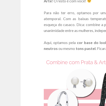
Arte
! O resto é com você!
Para não ter erro, optamos por u
atemporal. Com as baixas temperatu
esqueça do casaco. Dica: combine a
unanimidade entre as mulheres, indepe
Aqui, optamos pela
cor base do loo
neutros
ou mesmo
tons
pastel
. Ficar