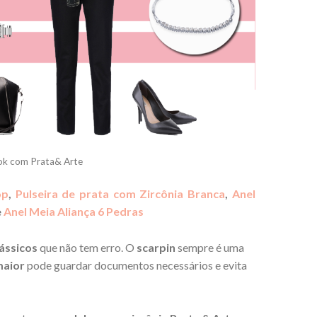
ok com Prata& Arte
op
,
Pulseira de prata com Zircônia Branca
,
Anel
e
Anel Meia Aliança 6 Pedras
ássicos
que não tem erro. O
scarpin
sempre é uma
maior
pode guardar documentos necessários e evita