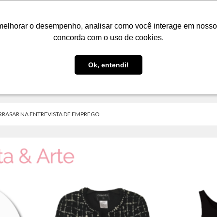
LOJA
FIQUE POR DENTRO
PRESENTES
melhorar o desempenho, analisar como você interage em nosso sit
melhorar o desempenho, analisar como você interage em nosso sit
concorda com o uso de cookies.
concorda com o uso de cookies.
Ok, entendi!
Ok, entendi!
ARRASAR NA ENTREVISTA DE EMPREGO