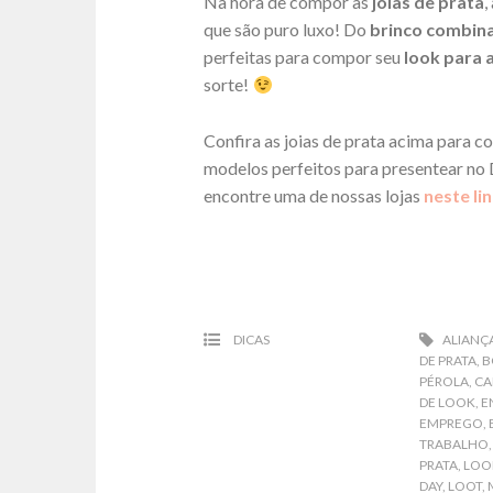
Na hora de compor as
joias de prata
,
que são puro luxo! Do
brinco combin
perfeitas para compor seu
look para 
sorte!
Confira as joias de prata acima para c
modelos perfeitos para presentear n
encontre uma de nossas lojas
neste li
DICAS
ALIANÇA
DE PRATA
,
B
PÉROLA
,
CA
DE LOOK
,
E
EMPREGO
,
TRABALHO
PRATA
,
LOO
DAY
,
LOOT
,