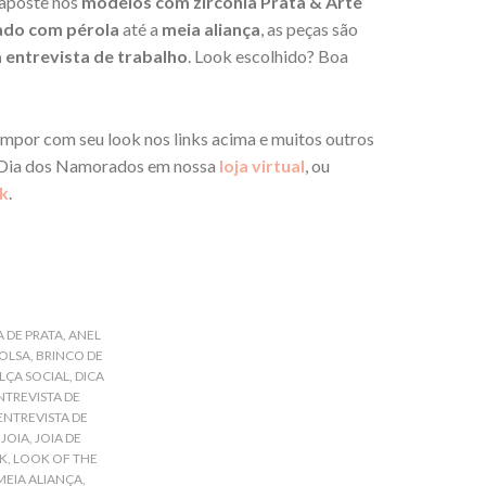
 aposte nos
modelos com zircônia Prata & Arte
ado com pérola
até a
meia aliança
, as peças são
a entrevista de trabalho
. Look escolhido? Boa
ompor com seu look nos links acima e muitos outros
o Dia dos Namorados em nossa
loja virtual
, ou
nk
.
 DE PRATA
,
ANEL
OLSA
,
BRINCO DE
LÇA SOCIAL
,
DICA
NTREVISTA DE
ENTREVISTA DE
,
JOIA
,
JOIA DE
K
,
LOOK OF THE
MEIA ALIANÇA
,