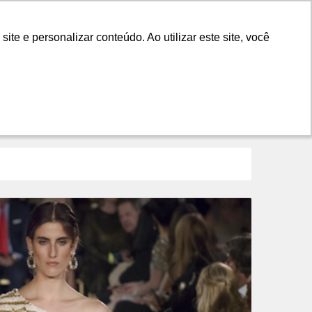
LANÇAMENTOS
DICAS
CONTATO
e e personalizar conteúdo. Ao utilizar este site, você
e e personalizar conteúdo. Ao utilizar este site, você