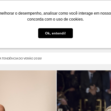
LOJA
FIQUE POR DENTRO
PRESENTES
melhorar o desempenho, analisar como você interage em nosso sit
melhorar o desempenho, analisar como você interage em nosso sit
concorda com o uso de cookies.
concorda com o uso de cookies.
Ok, entendi!
Ok, entendi!
 A TENDÊNCIA DO VERÃO 2018!