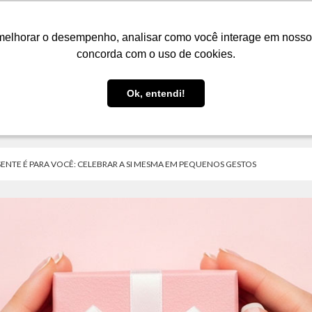
LOJA
FIQUE POR DENTRO
PRESENTES
melhorar o desempenho, analisar como você interage em nosso sit
melhorar o desempenho, analisar como você interage em nosso sit
concorda com o uso de cookies.
concorda com o uso de cookies.
Ok, entendi!
Ok, entendi!
NTE É PARA VOCÊ: CELEBRAR A SI MESMA EM PEQUENOS GESTOS