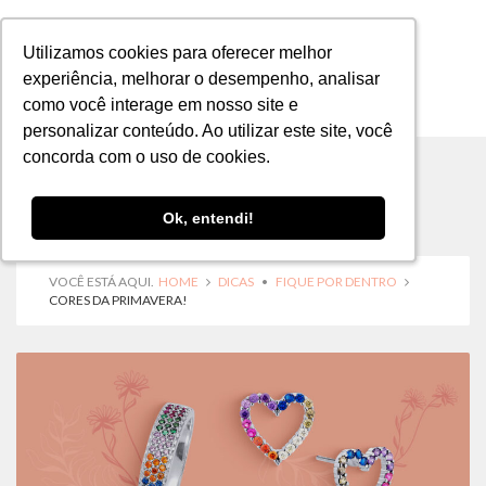
Utilizamos cookies para oferecer melhor
Utilizamos cookies para oferecer melhor
experiência, melhorar o desempenho, analisar
experiência, melhorar o desempenho, analisar
como você interage em nosso site e
como você interage em nosso site e
MENU
personalizar conteúdo. Ao utilizar este site, você
personalizar conteúdo. Ao utilizar este site, você
concorda com o uso de cookies.
concorda com o uso de cookies.
Ok, entendi!
Ok, entendi!
VOCÊ ESTÁ AQUI.
HOME
DICAS
•
FIQUE POR DENTRO
CORES DA PRIMAVERA!